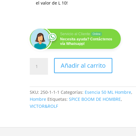
el valor de
L
10
!
Servicio al Cliente
Online
Necesita ayuda? Contáctenos
vía Whatsapp!
SPICE
Añadir al carrito
BOOM
(H)
50ML
cantidad
SKU:
250-1-1-1
Categorías:
Esencia 50 ML Hombre
,
Hombre
Etiquetas:
SPICE BOOM DE HOMBRE
,
VICTOR&ROLF