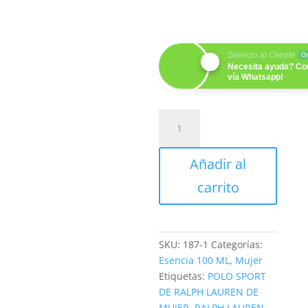
Servicio al Cliente
On
Necesita ayuda? Co
vía Whatsapp!
POLARELLE
(M)
100ML
Añadir al
cantidad
carrito
SKU:
187-1
Categorías:
Esencia 100 ML
,
Mujer
Etiquetas:
POLO SPORT
DE RALPH LAUREN DE
MUJER
,
RALPH LAUREN