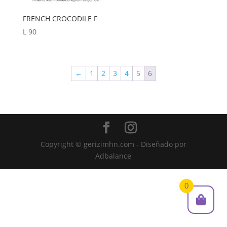
FRENCH CROCODILE F
L
90
←
1
2
3
4
5
6
Copyright © gerizimhn.com - Diseñado por
Adbalance
0