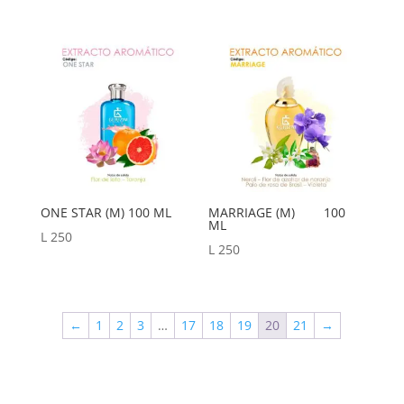
ONE STAR (M) 100 ML
MARRIAGE (M) 100
ML
L
250
L
250
←
1
2
3
…
17
18
19
20
21
→