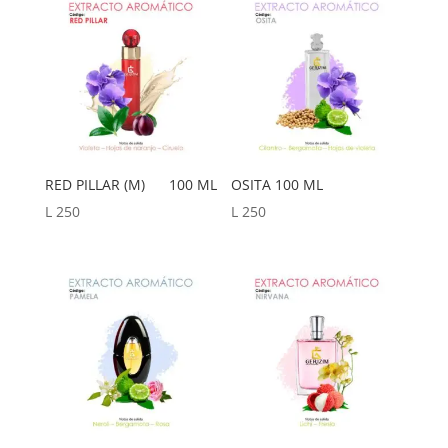
a
bajo
RED PILLAR (M) 100 ML
OSITA 100 ML
L
250
L
250