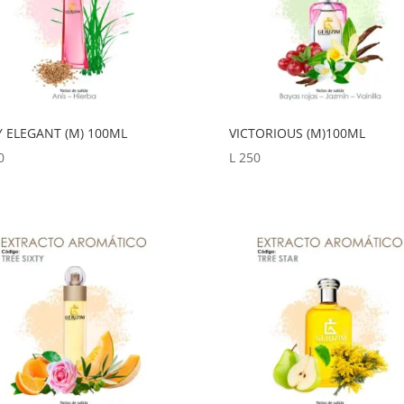
Y ELEGANT (M) 100ML
VICTORIOUS (M)100ML
0
L
250