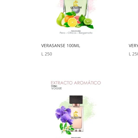
VERASANSE 100ML
VER
L
250
L
25