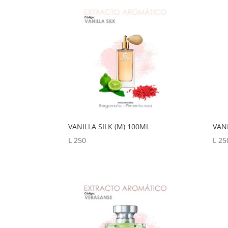
precio:
alto
a
bajo
VANILLA SILK (M) 100ML
VAN
L
250
L
25