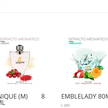
NIQUE (M) 8
EMBLELADY 80
ML
L
205