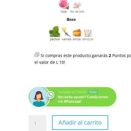
Si compras este producto ganarás
2
Puntos p
el valor de
L
10
!
Servicio al Cliente
Online
Necesita ayuda? Contáctenos
vía Whatsapp!
UNIQUE (M) 100ML
Añadir al carrito
cantidad