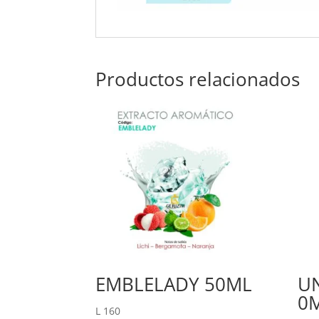
Productos relacionados
EMBLELADY 50ML
U
0
L
160