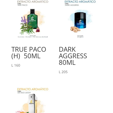
TRUE PACO
DARK
(H) 50ML
AGGRESS
80ML
L
160
L
205