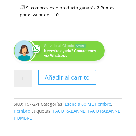
Si compras este producto ganarás
2
Puntos
por el valor de
L
10
!
Servicio al Cliente
Online
Necesita ayuda? Contáctenos
vía Whatsapp!
TRUE
Añadir al carrito
PACO
(H) 80ML
cantidad
SKU:
167-2-1
Categorías:
Esencia 80 ML Hombre
,
Hombre
Etiquetas:
PACO RABANNE
,
PACO RABANNE
HOMBRE