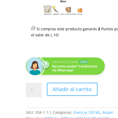
Si compras este producto ganarás
2
Puntos p
el valor de
L
10
!
Servicio al Cliente
Online
Necesita ayuda? Contáctenos
vía Whatsapp!
TAURINA
Añadir al carrito
(M)
100
ML
cantidad
SKU:
334-1-1-1
Categorías:
Esencia 100 ML
,
Mujer