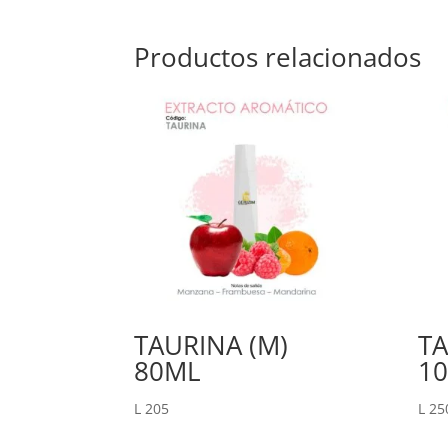
Productos relacionados
TAURINA (M)
TA
80ML
1
L
205
L
25