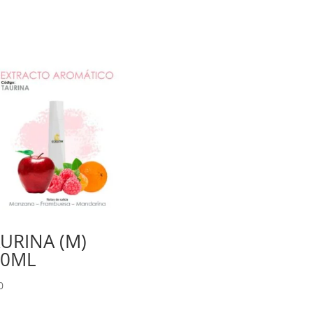
URINA (M)
00ML
0