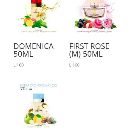
DOMENICA
FIRST ROSE
50ML
(M) 50ML
L
160
L
160