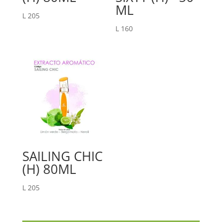
ML
L
205
L
160
SAILING CHIC
(H) 80ML
L
205