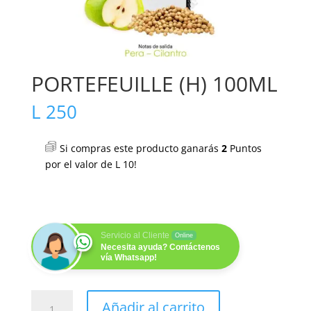
PORTEFEUILLE (H) 100ML
L
250
Si compras este producto ganarás
2
Puntos
por el valor de
L
10
!
Servicio al Cliente
Online
Necesita ayuda? Contáctenos
vía Whatsapp!
PORTEFEUILLE
Añadir al carrito