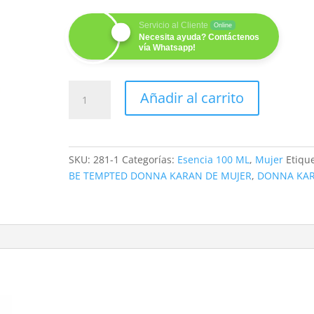
Servicio al Cliente
Online
Necesita ayuda? Contáctenos
vía Whatsapp!
PARADISE
Añadir al carrito
LOST
100ML
cantidad
SKU:
281-1
Categorías:
Esencia 100 ML
,
Mujer
Etiqu
BE TEMPTED DONNA KARAN DE MUJER
,
DONNA KA