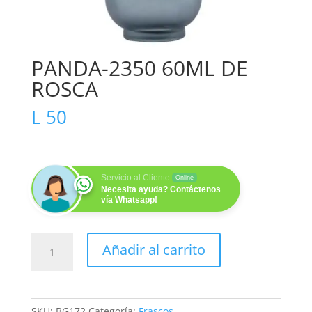
PANDA-2350 60ML DE
ROSCA
L
50
Servicio al Cliente
Online
Necesita ayuda? Contáctenos
vía Whatsapp!
PANDA-
Añadir al carrito
2350
60ML
DE
ROSCA
SKU:
BG172
Categoría:
Frascos