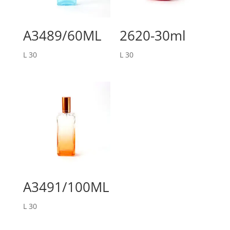
A3489/60ML
2620-30ml
L
30
L
30
A3491/100ML
L
30