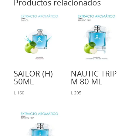
Productos relacionados
SAILOR (H)
NAUTIC TRIP
50ML
M 80 ML
L
160
L
205