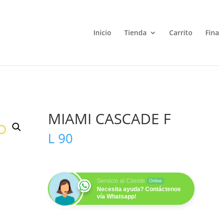
Inicio
Tienda
Carrito
Fin
MIAMI CASCADE F
L
90
Servicio al Cliente
Online
Necesita ayuda? Contáctenos
vía Whatsapp!