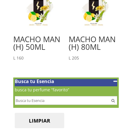
MACHO MAN
MACHO MAN
(H) 50ML
(H) 80ML
L
160
L
205
Busca tu Esencia
busca tu perfume “favorito”
LIMPIAR