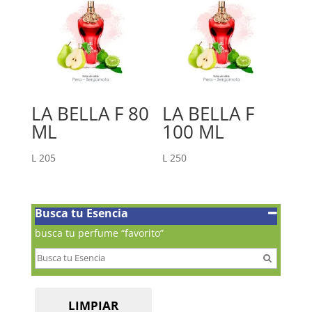
LA BELLA F 80
LA BELLA F
ML
100 ML
L
205
L
250
Busca tu Esencia
busca tu perfume “favorito”
LIMPIAR