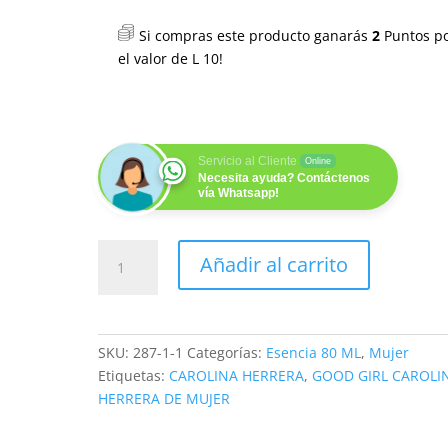
Si compras este producto ganarás
2
Puntos p
el valor de
L
10
!
Servicio al Cliente
Online
Necesita ayuda? Contáctenos
vía Whatsapp!
GOLDEN
Añadir al carrito
WALK
80ML
cantidad
SKU:
287-1-1
Categorías:
Esencia 80 ML
,
Mujer
Etiquetas:
CAROLINA HERRERA
,
GOOD GIRL CAROLI
HERRERA DE MUJER