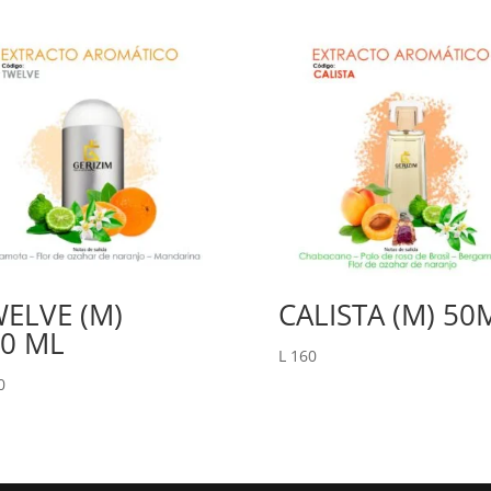
WELVE (M)
CALISTA (M) 50
0 ML
L
160
0