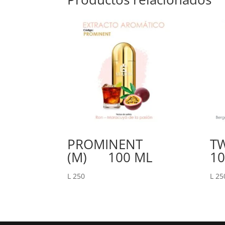
PROMINENT
T
(M) 100 ML
10
L
250
L
25