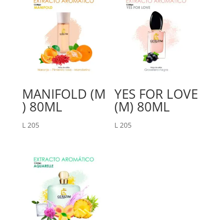
MANIFOLD (M
YES FOR LOVE
) 80ML
(M) 80ML
L
205
L
205