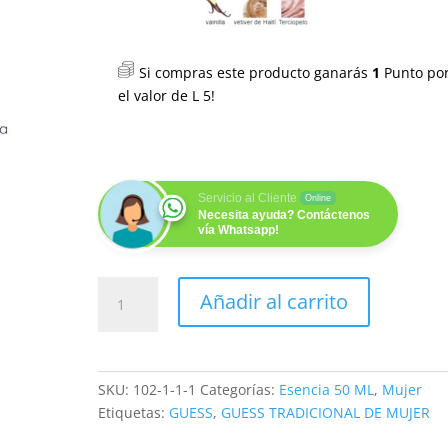
Si compras este producto ganarás
1
Punto po
el valor de
L
5
!
Servicio al Cliente
Online
Necesita ayuda? Contáctenos
vía Whatsapp!
GAMINE
Añadir al carrito
SFA
(M)
50ML
cantidad
SKU:
102-1-1-1
Categorías:
Esencia 50 ML
,
Mujer
Etiquetas:
GUESS
,
GUESS TRADICIONAL DE MUJER