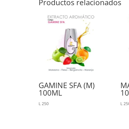
Productos relacionados
GAMINE SFA (M)
MA
100ML
10
L
250
L
25