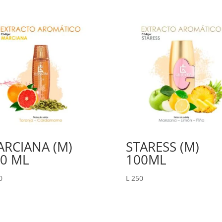
RCIANA (M)
STARESS (M)
0 ML
100ML
0
L
250