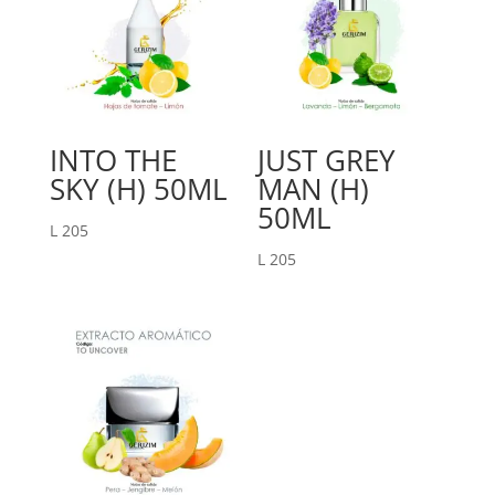
INTO THE
JUST GREY
SKY (H) 50ML
MAN (H)
50ML
L
205
L
205