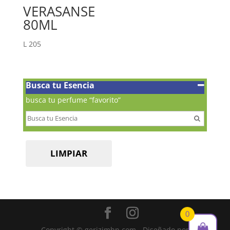
VERASANSE
80ML
L
205
Busca tu Esencia
busca tu perfume “favorito”
LIMPIAR
0
Copyright © gerizimhn.com - Diseñado por