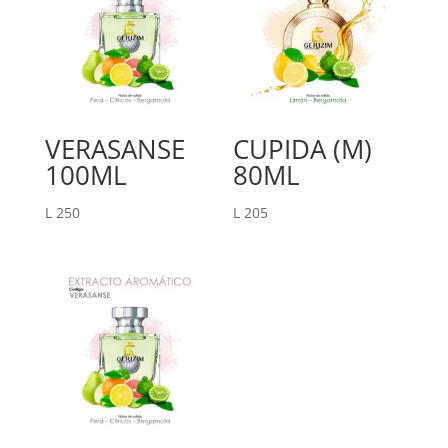
VERASANSE
CUPIDA (M)
100ML
80ML
L
250
L
205