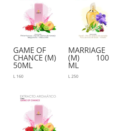
GAME OF
MARRIAGE
CHANCE (M)
(M) 100
50ML
ML
L
160
L
250