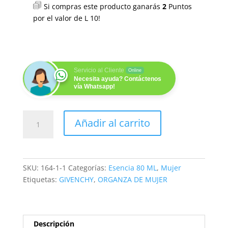
Si compras este producto ganarás
2
Puntos
por el valor de
L
10
!
Servicio al Cliente
Online
Necesita ayuda? Contáctenos
vía Whatsapp!
EMBODIMENT
Añadir al carrito
OF
SILK
(M)
80ML
SKU:
164-1-1
Categorías:
Esencia 80 ML
,
Mujer
cantidad
Etiquetas:
GIVENCHY
,
ORGANZA DE MUJER
Descripción