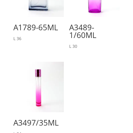
A1789-65ML
A3489-
1/60ML
L
36
L
30
A3497/35ML