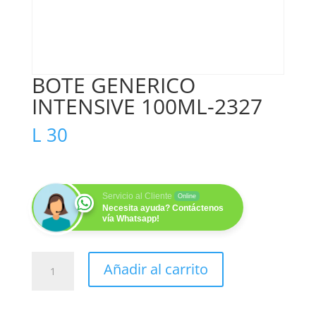
BOTE GENERICO
INTENSIVE 100ML-2327
L
30
Servicio al Cliente
Online
Necesita ayuda? Contáctenos
vía Whatsapp!
BOTE
Añadir al carrito
GENERICO
INTENSIVE
100ML-