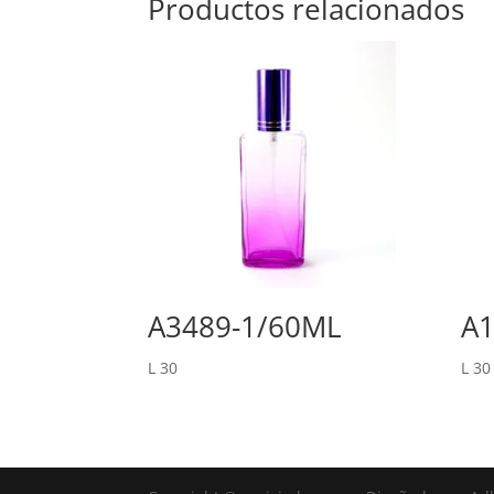
Productos relacionados
A3489-1/60ML
A
L
30
L
30