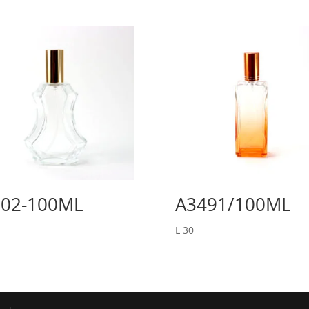
102-100ML
A3491/100ML
L
30