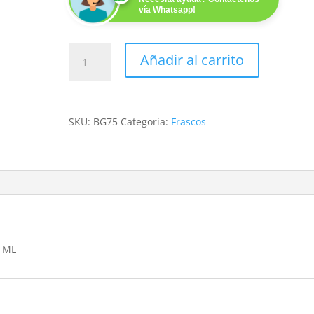
vía Whatsapp!
BOTE
Añadir al carrito
GENERICO
BOTTLEGOLD-
3020
DE
SKU:
BG75
Categoría:
Frascos
65
ML
cantidad
 ML