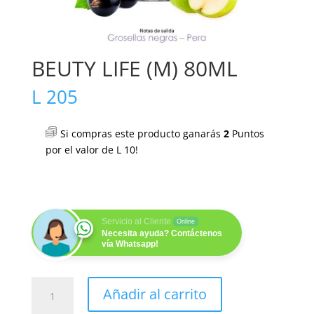
BEUTY LIFE (M) 80ML
L
205
Si compras este producto ganarás
2
Puntos
por el valor de
L
10
!
Servicio al Cliente
Online
Necesita ayuda? Contáctenos
vía Whatsapp!
BEUTY
Añadir al carrito
LIFE