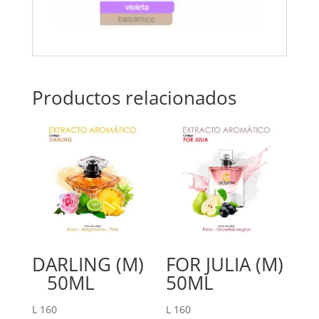
Productos relacionados
DARLING (M)
FOR JULIA (M)
50ML
50ML
L
160
L
160