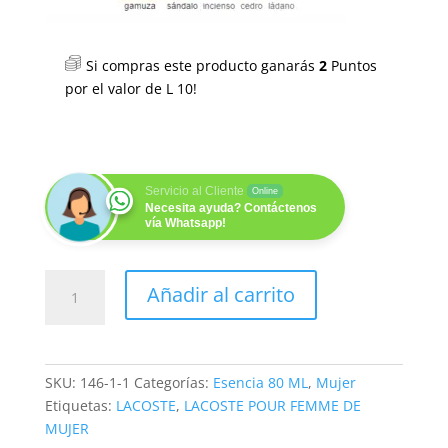
Si compras este producto ganarás
2
Puntos
por el valor de
L
10
!
Servicio al Cliente
Online
Necesita ayuda? Contáctenos
vía Whatsapp!
ALLIGATOR
Añadir al carrito
WOMEN
(M)
80
ML
SKU:
146-1-1
Categorías:
Esencia 80 ML
,
Mujer
cantidad
Etiquetas:
LACOSTE
,
LACOSTE POUR FEMME DE
MUJER