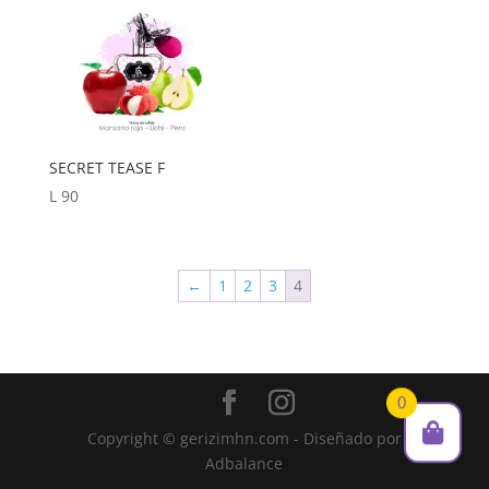
SECRET TEASE F
L
90
←
1
2
3
4
0
Copyright © gerizimhn.com - Diseñado por
Adbalance