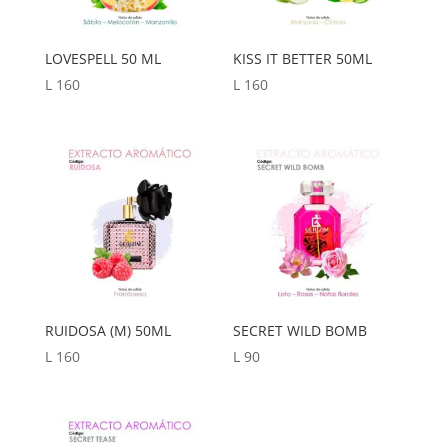
LOVESPELL 50 ML
KISS IT BETTER 50ML
L
160
L
160
RUIDOSA (M) 50ML
SECRET WILD BOMB
L
160
L
90