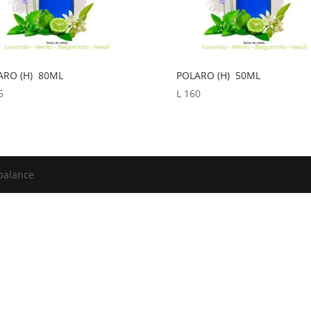
ARO (H) 80ML
POLARO (H) 50ML
5
L
160
balance