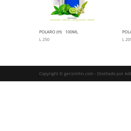
POLARO (H) 100ML
POL
L
250
L
20
Copyright © gerizimhn.com - Diseñado por Ad