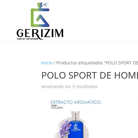
Inicio
/ Productos etiquetados “POLO SPORT 
POLO SPORT DE HOM
Ordenado
Mostrando los 3 resultados
por
precio:
alto
a
bajo