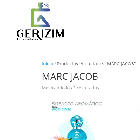
Inicio
/ Productos etiquetados “MARC JACOB”
MARC JACOB
Ordenado
Mostrando los 3 resultados
por
precio:
alto
a
bajo