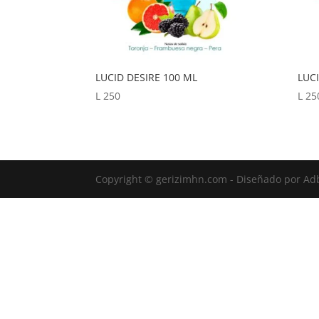
LUCID DESIRE 100 ML
LUC
L
250
L
25
Copyright © gerizimhn.com - Diseñado por Ad