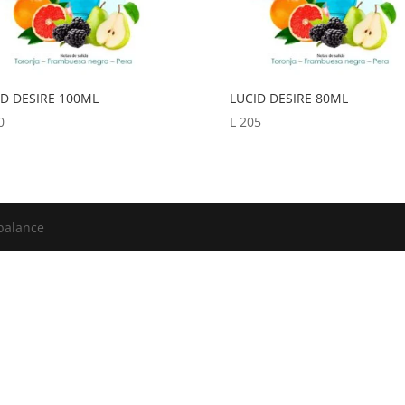
ID DESIRE 100ML
LUCID DESIRE 80ML
0
L
205
balance