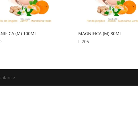
NIFICA (M) 100ML
MAGNIFICA (M) 80ML
0
L
205
balance