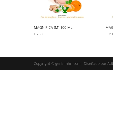
MAGNIFICA (M) 100 ML
MAG
L
250
L
25
Copyright © gerizimhn.com - Diseñado por Ad