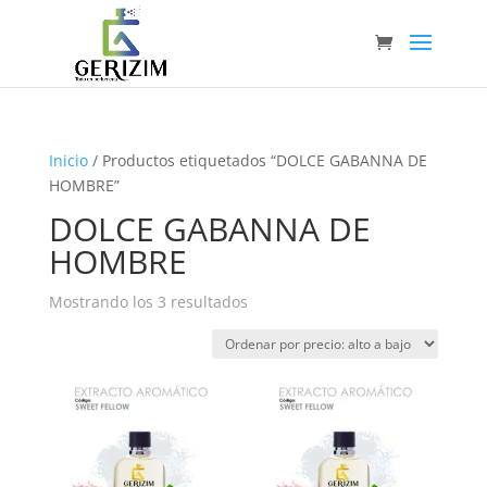
Inicio
/ Productos etiquetados “DOLCE GABANNA DE
HOMBRE”
DOLCE GABANNA DE
HOMBRE
Ordenado
Mostrando los 3 resultados
por
precio:
alto
a
bajo