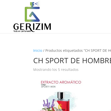
Inicio
/ Productos etiquetados “CH SPORT DE
CH SPORT DE HOMBR
Ordenado
Mostrando los 5 resultados
por
precio:
alto
a
bajo