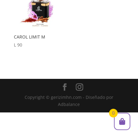
CAROL LIMIT M
L
90
Copyright © gerizimhn.com - Diseñado por
Adbalance
0