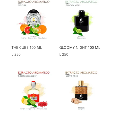
a
bajo
THE CUBE 100 ML
GLOOMY NIGHT 100 ML
L
250
L
250